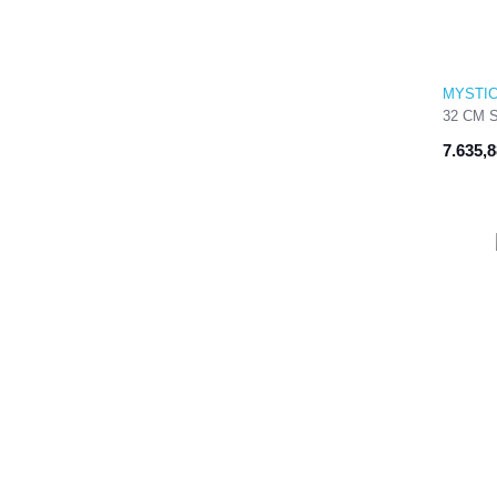
MYSTI
32 CM 
BAR
7.635,