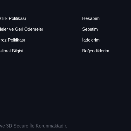
lilik Politikası
Hesabım
deler ve Geri Ödemeler
Sepetim
rez Politikası
İadelerim
slimat Bilgisi
Beğendiklerim
sı ve 3D Secure İle Korunmaktadır.