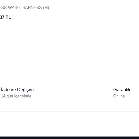
C
SS WAIST HARNESS (M)
,87 TL
İade ve Değişim
Garantili
14 gün içerisinde
Orijinal