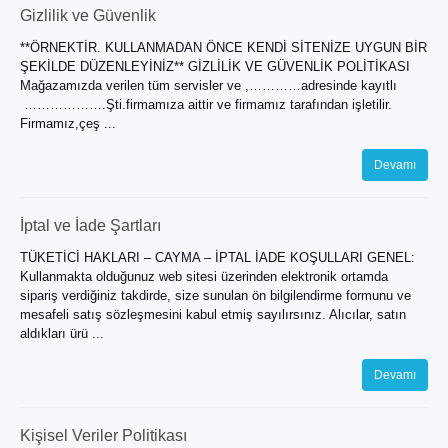
Gizlilik ve Güvenlik
**ÖRNEKTİR. KULLANMADAN ÖNCE KENDİ SİTENİZE UYGUN BİR
ŞEKİLDE DÜZENLEYİNİZ** GİZLİLİK VE GÜVENLİK POLİTİKASI
Mağazamızda verilen tüm servisler ve ,…………adresinde kayıtlı
……………….Şti.firmamıza aittir ve firmamız tarafından işletilir.
Firmamız,çeş ...
Devamı
İptal ve İade Şartları
TÜKETİCİ HAKLARI – CAYMA – İPTAL İADE KOŞULLARI GENEL:
Kullanmakta olduğunuz web sitesi üzerinden elektronik ortamda
sipariş verdiğiniz takdirde, size sunulan ön bilgilendirme formunu ve
mesafeli satış sözleşmesini kabul etmiş sayılırsınız. Alıcılar, satın
aldıkları ürü ...
Devamı
Kişisel Veriler Politikası