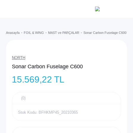
Anasayfa
FOIL & WING
MAST ve PARÇALAR
Sonar Carbon Fuselage C600
NORTH
Sonar Carbon Fuselage C600
15.569,22 TL
(0)
Stok Kodu: BFHKMP45_20210365