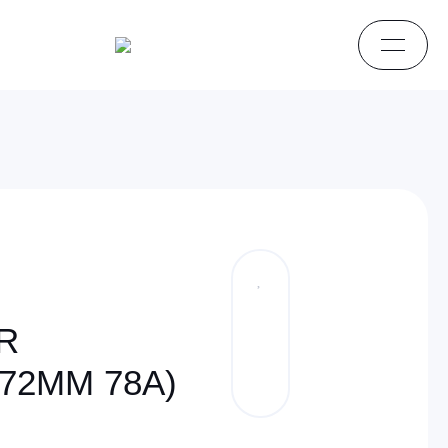
R
72MM 78A)