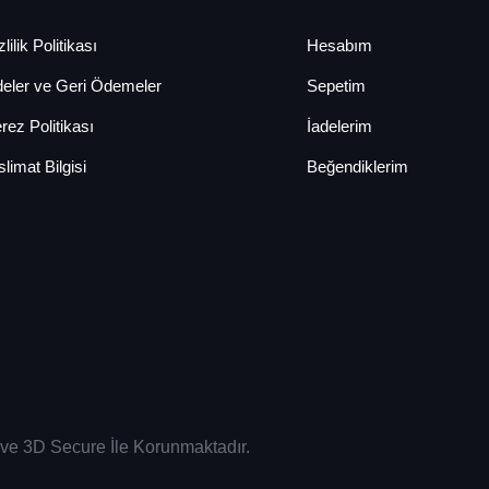
lilik Politikası
Hesabım
deler ve Geri Ödemeler
Sepetim
rez Politikası
İadelerim
slimat Bilgisi
Beğendiklerim
sı ve 3D Secure İle Korunmaktadır.