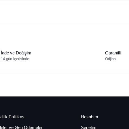
İade ve Değişim
Garantili
14 gün içerisinde
Orijinal
lilik Politikası
Hesabım
deler ve Geri Ödemeler
Sepetim