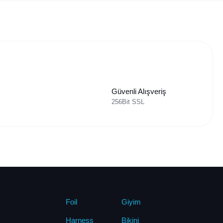
Güvenli Alışveriş
256Bit SSL
Foil
Giyim
Harness
Bikini