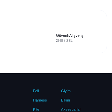
Güvenli Alışveriş
256Bit SSL
Foil
Giyim
Harness
Bikini
Kite
Aksesuarlar