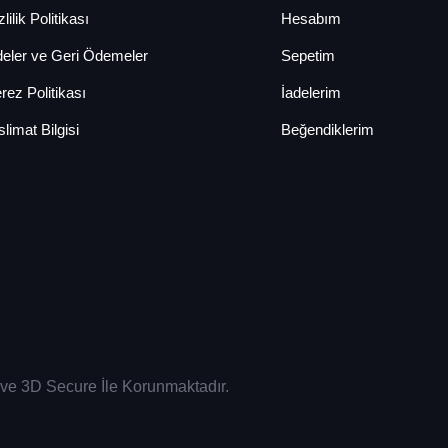
lilik Politikası
Hesabım
deler ve Geri Ödemeler
Sepetim
rez Politikası
İadelerim
slimat Bilgisi
Beğendiklerim
sı ve 3D Secure İle Korunmaktadır.