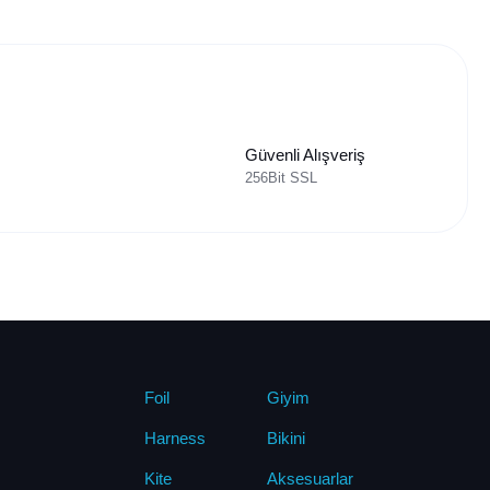
Güvenli Alışveriş
256Bit SSL
Foil
Giyim
Harness
Bikini
Kite
Aksesuarlar