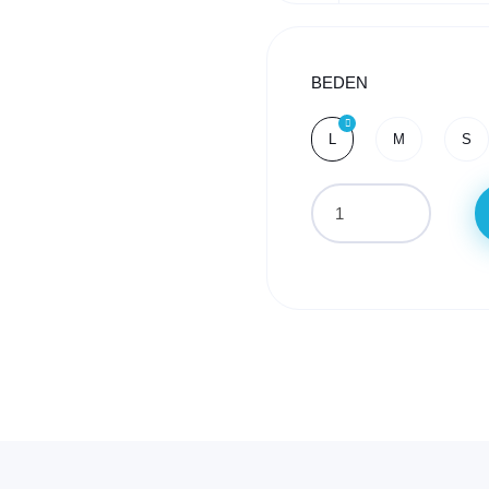
BEDEN
L
M
S