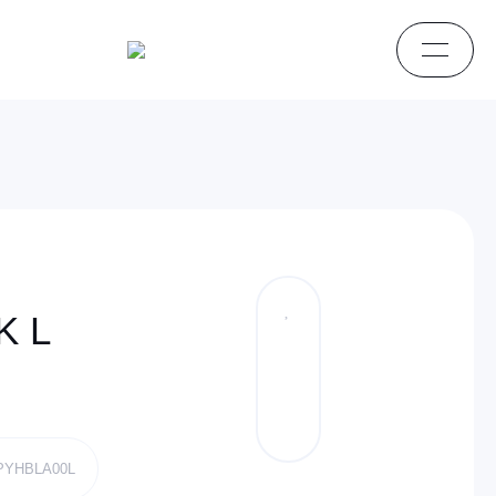
K L
APYHBLA00L