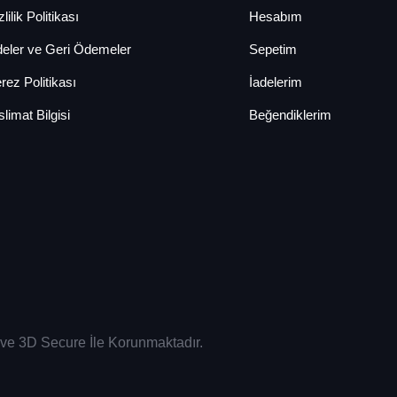
lilik Politikası
Hesabım
deler ve Geri Ödemeler
Sepetim
rez Politikası
İadelerim
slimat Bilgisi
Beğendiklerim
sı ve 3D Secure İle Korunmaktadır.