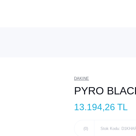
DAKINE
PYRO BLAC
13.194,26 TL
(0)
Stok Kodu: D1KH