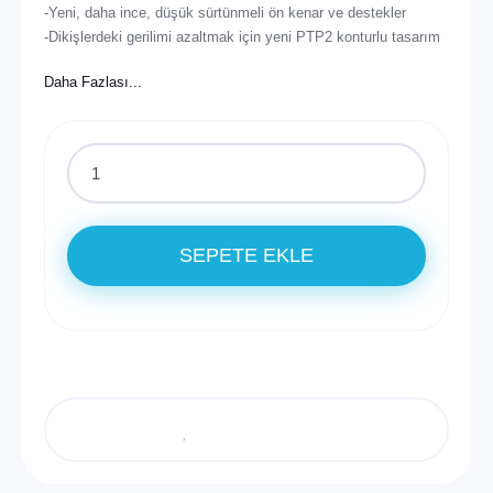
-Yeni, daha ince, düşük sürtünmeli ön kenar ve destekler
-Dikişlerdeki gerilimi azaltmak için yeni PTP2 konturlu tasarım
-Daha yüksek en boy oranı ile daha fazla yükseklik ve havada
kalma süresi
-Hassas ve duyarlı yönlendirme için daha eğimli, daha ince
kanat uçları
-Yüksek sıçramalar ve kolay looplar için daha öne ve kavisli
profil
SEPETE EKLE