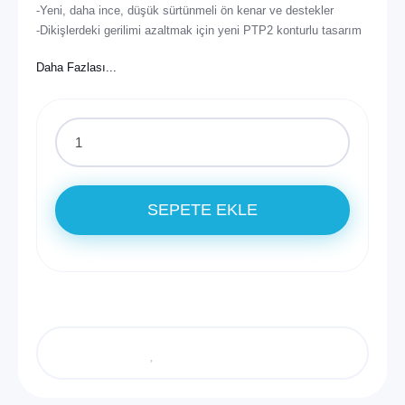
-Yeni, daha ince, düşük sürtünmeli ön kenar ve destekler
-Dikişlerdeki gerilimi azaltmak için yeni PTP2 konturlu tasarım
-Daha yüksek en boy oranı ile daha fazla yükseklik ve havada
kalma süresi
-Hassas ve duyarlı yönlendirme için daha eğimli, daha ince
kanat uçları
-Daha yüksek sıçramalar ve daha kolay döngüler için daha öne
ve kavisli profil
SEPETE EKLE