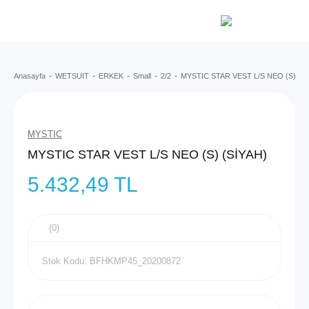
Anasayfa
WETSUIT
ERKEK
Small
2/2
MYSTIC STAR VEST L/S NEO (S) (Sİ
MYSTIC
MYSTIC STAR VEST L/S NEO (S) (SİYAH)
5.432,49 TL
(0)
Stok Kodu: BFHKMP45_20200872