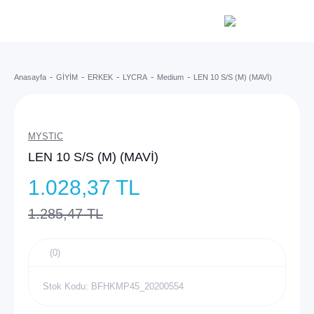
Anasayfa
GİYİM
ERKEK
LYCRA
Medium
LEN 10 S/S (M) (MAVİ)
MYSTIC
LEN 10 S/S (M) (MAVİ)
1.028,37 TL
1.285,47 TL
(0)
Stok Kodu: BFHKMP45_20200554