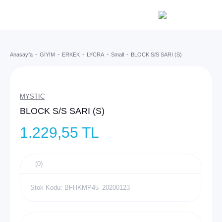
Anasayfa
GİYİM
ERKEK
LYCRA
Small
BLOCK S/S SARI (S)
MYSTIC
BLOCK S/S SARI (S)
1.229,55 TL
(0)
Stok Kodu: BFHKMP45_20200123