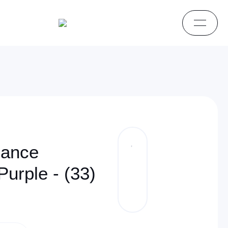
mance
urple - (33)