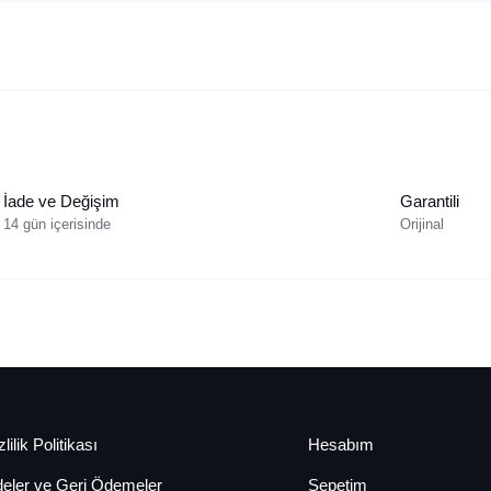
İade ve Değişim
Garantili
14 gün içerisinde
Orijinal
lilik Politikası
Hesabım
deler ve Geri Ödemeler
Sepetim