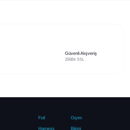
Güvenli Alışveriş
256Bit SSL
Foil
Giyim
Harness
Bikini