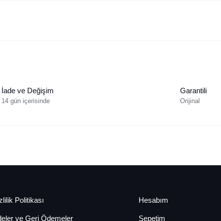
İade ve Değişim
Garantili
14 gün içerisinde
Orijinal
lilik Politikası
Hesabım
deler ve Geri Ödemeler
Sepetim