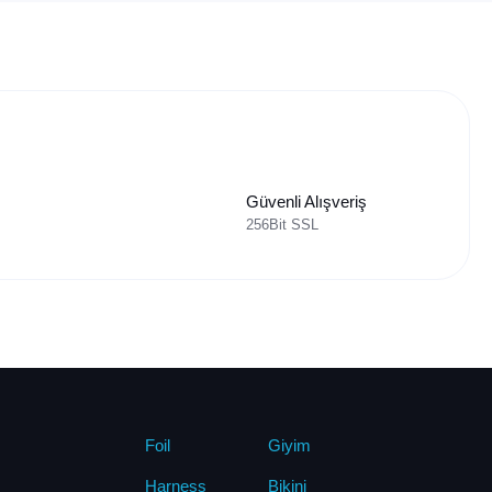
Güvenli Alışveriş
256Bit SSL
Foil
Giyim
Harness
Bikini