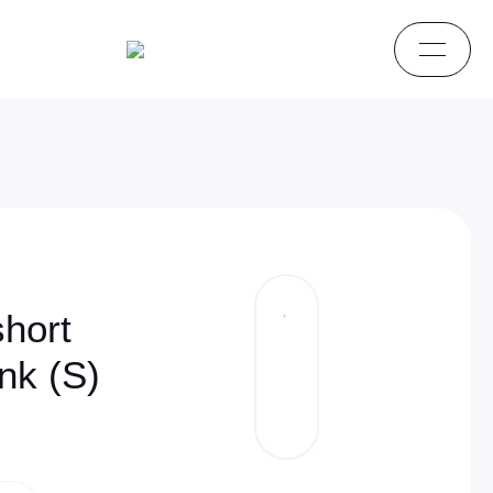
hort
nk (S)