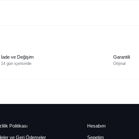
İade ve Değişim
Garantili
14 gün içerisinde
Orijinal
lilik Politikası
Hesabım
deler ve Geri Ödemeler
Sepetim