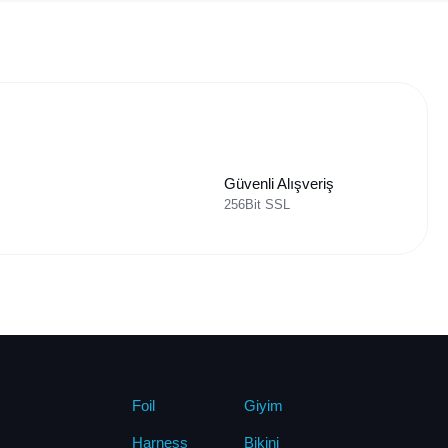
Güvenli Alışveriş
256Bit SSL
Foil
Giyim
Harness
Bikini